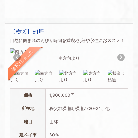
【横瀬】91坪
自然に囲まれのんびり時間を満喫♪別荘や永住におススメ！
値下げしました
南方向より
価格
1,900,000円
所在地
秩父郡横瀬町横瀬7220-24、他
地目
山林
建ペイ率
60％