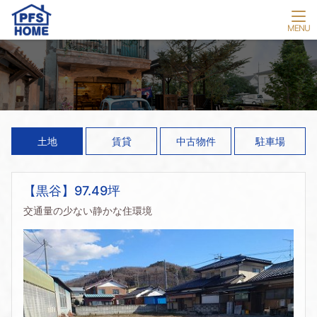
土地
賃貸
中古物件
駐車場
【黒谷】97.49坪
交通量の少ない静かな住環境