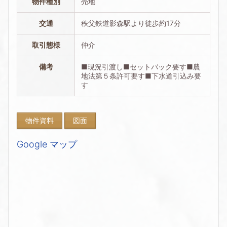
物件種別
売地
交通
秩父鉄道影森駅より徒歩約17分
取引態様
仲介
備考
■現況引渡し■セットバック要す■農
地法第５条許可要す■下水道引込み要
す
物件資料
図面
Google マップ