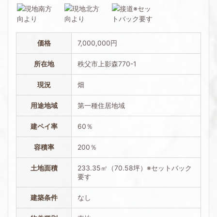
価格
7,000,000円
所在地
秩父市上影森770-1
現況
畑
用途地域
第一種住居地域
建ペイ率
60％
容積率
200％
土地面積
233.35㎡（70.58坪）※セットバック
要す
建築条件
なし