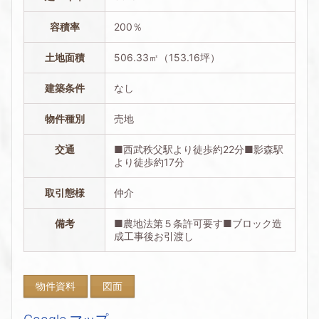
容積率
200％
土地面積
506.33㎡（153.16坪）
建築条件
なし
物件種別
売地
交通
■西武秩父駅より徒歩約22分■影森駅
より徒歩約17分
取引態様
仲介
備考
■農地法第５条許可要す■ブロック造
成工事後お引渡し
物件資料
図面