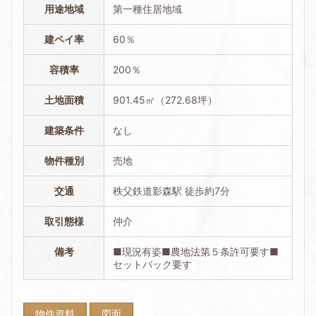
用途地域
第一種住居地域
建ペイ率
60％
容積率
200％
土地面積
901.45㎡（272.68坪）
建築条件
なし
物件種別
売地
交通
秩父鉄道影森駅 徒歩約7分
取引態様
仲介
備考
■現況有姿■農地法第５条許可要す■
セットバック要す
物件資料
図面