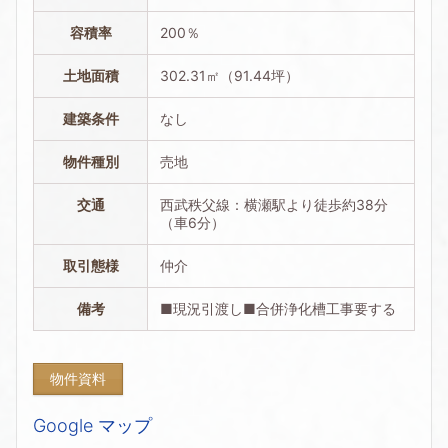
容積率
200％
土地面積
302.31㎡（91.44坪）
建築条件
なし
物件種別
売地
交通
西武秩父線：横瀬駅より徒歩約38分
（車6分）
取引態様
仲介
備考
■現況引渡し■合併浄化槽工事要する
物件資料
Google マップ