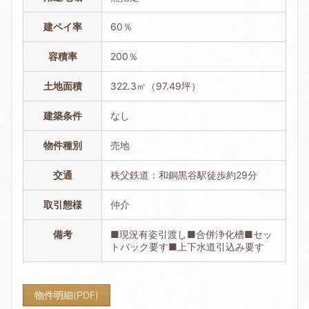
建ペイ率
60％
容積率
200％
土地面積
322.3㎡（97.49坪）
建築条件
なし
物件種別
売地
交通
秩父鉄道：和銅黒谷駅徒歩約29分
取引態様
仲介
備考
■現況有姿引渡し■合併浄化槽■セッ
トバック要す■上下水道引込み要す
物件明細(PDF)