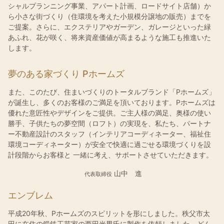
シャルプランニング事業、アパート計画、ロードサイト店舗）か
ら小さな街づくり（住環境を考えた小規模分譲地の販売）までを
ご提案。さらに、エクステリアやガーデン、ガレージといった緑
あふれ、花が咲く、将来資産価値が高まるような施工も推進いた
します。
夢のある家づくり Pホームズ
また、このたび、住まいづくりのトータルブランド「Pホームズ」
が誕生し、多くのお客様のご満足を頂いております。Pホームズは
優れた意匠性やデザインをご提供。ご主人様の満足、奥様の使い
勝手、子供たちの夢空間（ロフト）の実現を、私たち、パートナ
ー不動産設計のスタッフ（インテリアコーディネーター、福祉住
環境コーディネーター）が安全で快適に過ごせる環境づくりを設
計段階からお客様と 一緒に考え、サポートさせていただきます。
山中 進
代表取締役
エンブレム
平成20年秋、Pホームズのスピリットを形にしました。秩父市太
田に在住の鍛鉄工芸家の西田光男氏に製作を依頼しました。どん