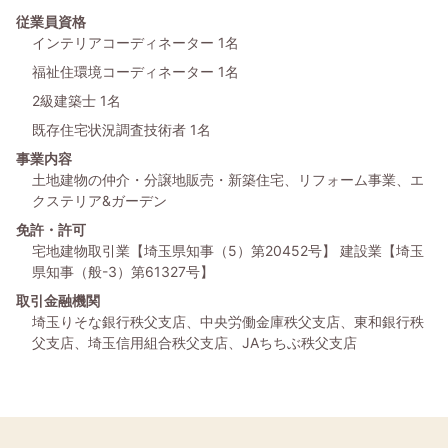
従業員資格
インテリアコーディネーター 1名
福祉住環境コーディネーター 1名
2級建築士 1名
既存住宅状況調査技術者 1名
事業内容
土地建物の仲介・分譲地販売・新築住宅、
リフォーム事業、
エ
クステリア&ガーデン
免許・許可
宅地建物取引業
【埼玉県知事（5）第20452号】
建設業
【埼玉
県知事（般-3）第61327号】
取引金融機関
埼玉りそな銀行秩父支店、
中央労働金庫秩父支店、
東和銀行秩
父支店、
埼玉信用組合秩父支店、
JAちちぶ秩父支店