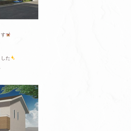
ます
ました
て