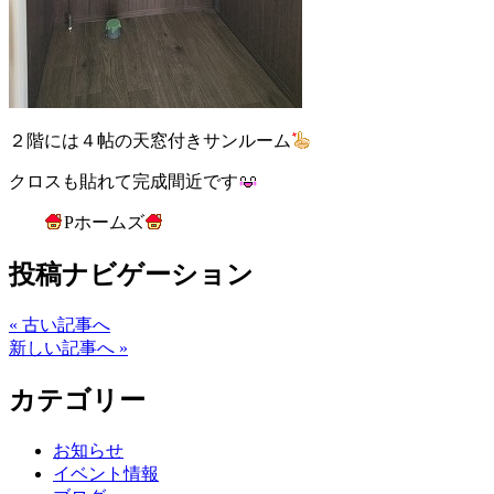
２階には４帖の天窓付きサンルーム
クロスも貼れて完成間近です
Pホームズ
投稿ナビゲーション
« 古い記事へ
新しい記事へ »
カテゴリー
お知らせ
イベント情報