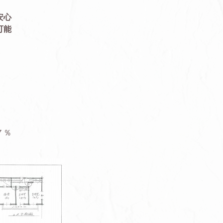
安心
可能
７％