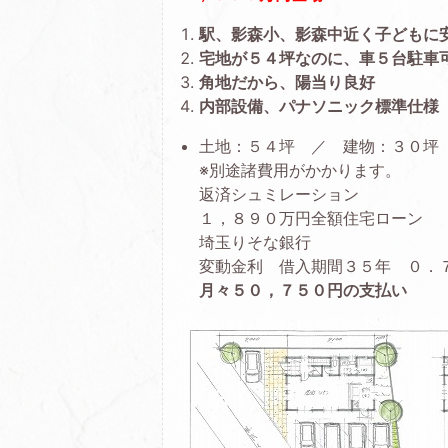
駅、影森小、影森中近く子どもに
宅地が５４坪なのに、車５台駐車
角地だから、陽当り良好
内部設備、パナソニック標準仕様
土地：５４坪 ／ 建物：３０坪
※別途諸費用がかかります。
返済シュミレーション
１，８９０万円全額住宅ローン
埼玉りそな銀行
変動金利 借入期間３５年 ０．
月々５０，７５０円の支払い