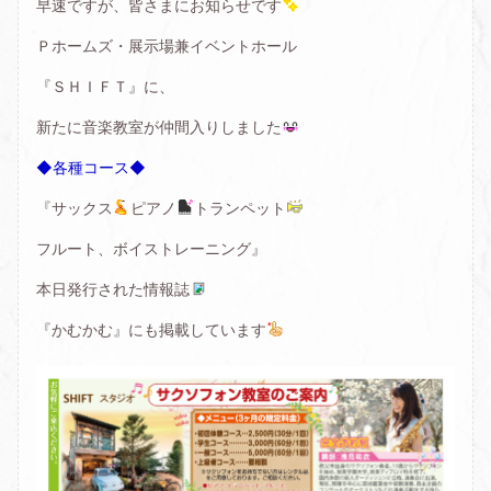
早速ですが、皆さまにお知らせです
Ｐホームズ・展示場兼イベントホール
『ＳＨＩＦＴ』に、
新たに音楽教室が仲間入りしました
◆各種コース◆
『サックス
ピアノ
トランペット
フルート、ボイストレーニング』
本日発行された情報誌
『かむかむ』にも掲載しています