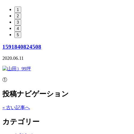
1
2
3
4
5
1591840824508
2020.06.11
①
投稿ナビゲーション
« 古い記事へ
カテゴリー