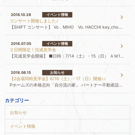
2018.10.28
イベント情報
コンサート開催しました♪
【SHIFT コンサート】 Vo．MIHO Vo. HACCHI key,cho.あいあい 『くつろぎ猫の集い』 会場：Pホームズ モデルハウス&イベントスペースにて 関係者の皆様、ありがと […]
2018.07.05
イベント情報
２日間限定！完成見学会
【完成見学会開催】 ■日時：7/14（土）・15（日） ＡＭ10：00～ＰＭ4：00 ■場所：秩父・横瀬 『子育てご夫婦が建てたこだわりが い～っぱい♬夢のマイホーム』 リビングには梁＆アーチ型の開口 […]
2018.06.15
お知らせ
【2会場同時見学会】6/16（土）・17（日）開催♪♪
Pホームズの本格志向「自分流の家」 パートナー不動産設計 2会場同時見学会！！ 日にち：6月16日（土）・17日（日） 時間：10：00～16：00 16日（土）、17日（日）は、2会場 […]
カテゴリー
お知らせ
イベント情報