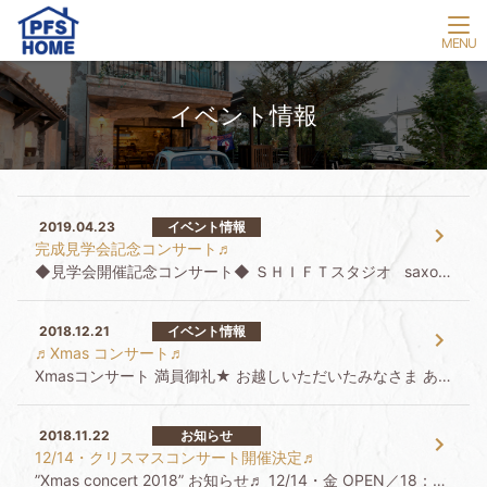
イベント情報
2019.04.23
イベント情報
完成見学会記念コンサート♬
◆見学会開催記念コンサート◆ ＳＨＩＦＴスタジオ saxophone：浅見祐衣 keyboard：新井政輝
2018.12.21
イベント情報
♬Xmas コンサート♬
Xmasコンサート 満員御礼★ お越しいただいたみなさま ありがとうございました サックス：浅見祐衣さん キーボード：新井政輝さん 素敵な演奏ありがとうございました ※来年もイベント企画していますので […]
2018.11.22
お知らせ
12/14・クリスマスコンサート開催決定♬
”Xmas concert 2018” お知らせ♬ 12/14・金 OPEN／18：00／START 18：30 会場：SHIFT ※パートナー不動産設計 隣です ﾁｹｯﾄ：2,000円 ※飲み物付き […]